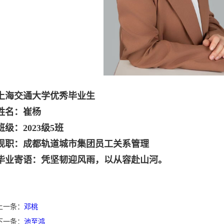
上海交
通大学优秀毕业生
姓名：崔杨
班级：2023级5班
现职：成都轨道城市集团员工关系管理
毕业寄语：凭坚韧迎风雨，以从容赴山河。
上一条：
邓桃
下一条：
池至鸿