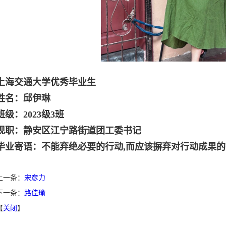
上海交通大
学优秀毕业生
姓名：邱伊琳
班级：2023级3班
现职：静安区江宁路街道团工委书记
毕业寄语：不能弃绝必要的行动,而应该摒弃对行动成果
上一条：
宋彦力
下一条：
路佳瑜
【
关闭
】