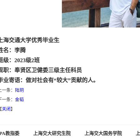
上海交
通
大学优秀毕业生
姓名：李腾
班级：2023级2班
现职：奉贤区卫健委三级主任科员
毕业寄语：做对社会有“较大”贡献的人。
上一条：
陆玥
下一条：
金韬
【
关闭
】
PA教指委
上海交大研究生院
上海交大国务学院