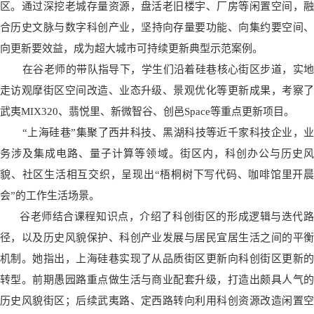
区。通过深挖老城存量资源，盘活老旧楼宇、厂房等闲置空间，融
合
历史文脉
与数字科创产业，坚持向存量要功能、向集约要空间
向更新要效益，成为超大城市可持续更新典型
示范
案例。
在谷老师的带队指导下，学生们沿着硅巷核心街区步道，实地
走访观摩街区空间改造、业态升级、景观优化等更新成果，考察了
武夷MIX320、翡悦里、新微智谷、创邑Space等重点更新项目。
“上海硅巷”集聚了西井科技、黑湖科技等近千家科技企业，业
务涉及集成电路、量子计算等领域。
街区内，科创办公与历史
貌、社区生活相互交织，呈现出“梧桐树下写代码、咖啡馆里开晨
会”的工作生活场景。
谷老师结合课程知识点，介绍了科创街区的形成逻辑与迭代路
径，以及历史风貌保护、科创产业发展与居民宜居生活之间的平衡
机制。她指出，上海硅巷实现了从品质街区更新向科创街区更新的
转型。前期愚园路重点做生活与商业配套升级，打造出颇具人气的
历史风貌街区；后续武夷路、定西路转向利用科创资源改造闲置空