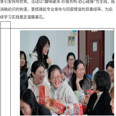
享引发阵阵欢笑。活动以“趣味破冰-价值共鸣-初心碰撞”为主线，既
消融初识的拘谨，更搭建起专业使命与同窗情谊的双重纽带，为后
续学习实践奠定温暖基石。