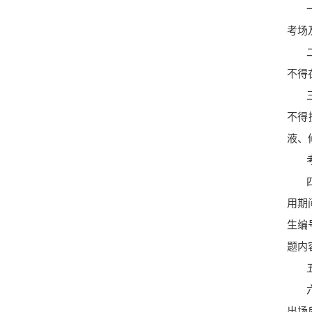
考场
不得
不得
液、
用期
生编
题内
出场