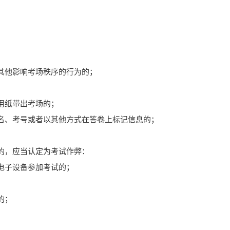
；
其他影响考场秩
序的行为的；
用纸带出考场的；
名、考号或者以
其他方式在答卷上标记信息的；
的，应当认定
为考试作弊：
电子设备参加考
试的；
；
的；