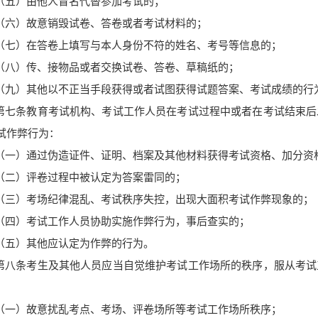
（五）由他人冒名代替参加考试的；
（六）故意销毁试卷、答卷或者考试材料的；
（七）在答卷上填写与本人身份不符的姓名、考号等信息的；
（八）传、接物品或者交换试卷、答卷、草稿纸的；
（九）其他以不正当手段获得或者试图获得试题答案、考试成绩的行
第七条
教育考试机构、考试工作人员在考试过程中或者在考试结束后
试作弊行为：
（一）通过伪造证件、证明、档案及其他材料获得考试资格、加分资
（二）评卷过程中被认定为答案雷同的；
（三）考场纪律混乱、考试秩序失控，出现大面积考试作弊现象的；
（四）考试工作人员协助实施作弊行为，事后查实的；
（五）其他应认定为作弊的行为。
第八条
考生及其他人员应当自觉维护考试工作场所的秩序，服从考试
（一）故意扰乱考点、考场、评卷场所等考试工作场所秩序；