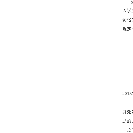
入学
资格
规定
201
并处
助的
一款