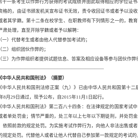
第十一条
考生以作弊行为获得的考试成绩并由此取得相应的学位证书
资格的，由证书颁发机关宣布证书无效，责令收
回证书或者予以没收
或者其学籍。
第十二条在校学生、在职教师有下列情形之一的，教育
严肃处理，直至开除学籍或者予以解聘：
（一）代替考生或者由他人代替参加考试的；
（二）组织团伙作弊的；
（三）为作弊组织者提供试题信息、答案及相应设备等参与团伙作弊
———————————————————————
《中华人民共和国刑法》
（摘要）
《中华人民共和国刑法修正案（九）》已由中华人民共和国第十二
5年8月29日通过，现予公布，自2015年11月1日起行。
《中华人民共和国刑法》
第二百八十四条：在法律规定的国家考试中
或者单处罚金；情节严重的，处三年以上七年以下期徒刑，并处罚金
，依照前款的规定处罚。
为实施考试作弊行为，向他人非法出售或者
的规定处罚。
代替他人或者让他人代替自己参加第一款规定的考试的