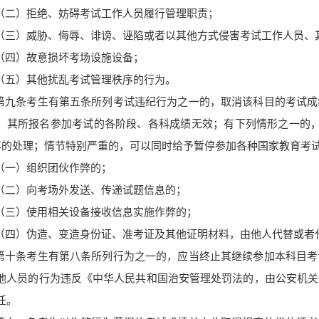
（二）拒绝、妨碍考试工作人员履行管理职责；
（三）威胁、侮辱、诽谤、诬陷或者以其他方式侵害考试工作人员、
（四）故意损坏考场设施设备；
（五）其他扰乱考试管理秩序的行为。
第九条考生有第五条所列考试违纪行为之一的，取消该科目的考试成
，其所报名参加考试的各阶段、各科
成绩无效；
有下列情形之一的
年的处理；
情节特别严重的，可以同时给予暂停参加各种国家教育考
（一）组织团伙作弊的；
（二）向考场外发送、传递试题信息的；
（三）使用相关设备接收信息实施作弊的；
（四）伪造、变造身份证、准考证及其他证明材料，由他人代替或者
第十条
考生有第八条所列行为之一的，应当终止其继续参加本科目考
他人员的行为违反《
中华人民共和国治安管理处罚法
的，由公安机关
任。