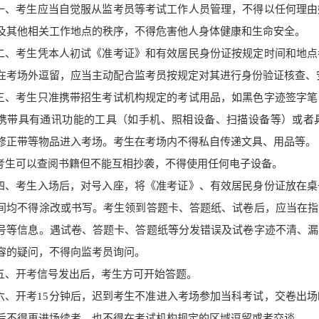
一、考生应当自觉服从监考员等考试工作人员管理，不得以任何理由
及其他相关工作地点的秩序，不得危害他人身体健康和生命安全。
二、考生凭本人初试《准考证》和有效居民身份证按规定时间和地点
在考场外逗留，应当主动配合监考员按规定对其
进行
身份验证核查、
三、考生只准携带招生考试机构规定的考试用品，如黑色字迹签字笔
携带具有通讯功能的工具（如手机、照相设备、扫描设备等）或
者
修正带等物品进入考场。考生在考场内不得私自传递文具、用品等。
考生可以查阅书籍但不能互相抄袭，不得使用任何电子设备。
四、考生入场后，对号入座，将《准考证》、有效居民身份证放在桌
间均不得涂改或书写。考生领到答题卡、答题纸、试卷后，应当在指
号等信息。遇试卷、答题卡、答题纸等分发错误及试卷字迹不清、漏
容的疑问，不得向监考员询问。
五、开考信号发出后，考生方可开始答题。
六、开考
15分钟后，迟到考生不准进入考场参加当科考试，交卷出场
后不得再进场续考，也不得在考试机构规定的区域逗留或者交谈。