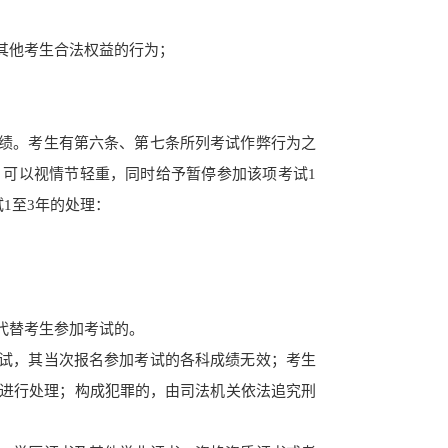
其他考生合法权
益的行为；
绩。考生有第六条、第七条所列考试作弊行为之
，可以视情节轻重，同时给予暂停参加该项考试
1
试
1至3年的处理：
代替考生参加考
试的。
试，其当次
报名参加考试的各科成绩无效；考生
进行处理；构成犯罪的，由司法机关依法追究刑