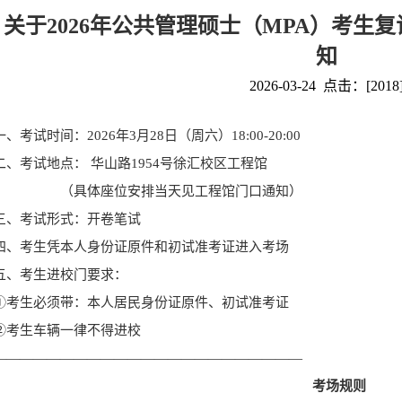
关于2026年公共管理硕士（MPA）考生
知
2026-03-24 点击：[
2018
一、考试时间：
202
6
年
3月2
8
日（周六）
18
:
00-20
:
00
二、考试地点：
华山路
1954号徐汇校区工程馆
（具体座位安排当天见工程馆门口通知）
三、考试形式：开卷笔试
四、考生凭本人身份证原件和初试准考证进入考场
五、考生进校门要求：
①考生必须带：本人居民身份证原件、初试准考证
②考生车辆一律不得进校
———————————————————————
考场规则