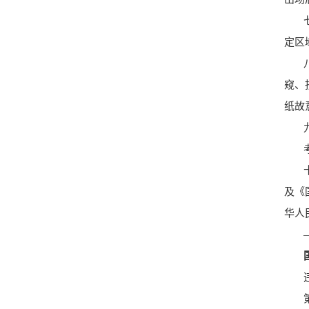
定区
窥、
纸故
及《
华人