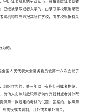
、学历证书
及其他学业证书、资格资质证书或者
；已经被录取或者入学的，由录取学校取消录取
考试机构应当通报其所在
学校，由学校根据有关
行为的。
届全国人民代表大会常务委员会第十六次会议于
，组织作弊的，处三年以下有期徒刑或者拘役，
。
为他人实施前款犯罪提供作弊器材或者其他帮
提供第一款规定的考试的试题、答案的，依照第
，处拘役或者管制，并处或者单处罚金。