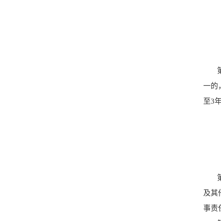
一的
至3
及其
事责