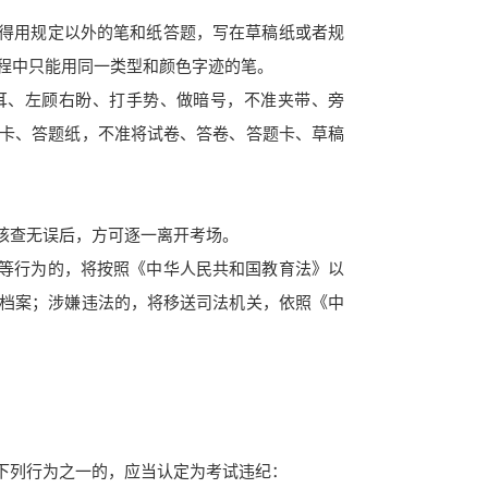
得用规定以外的笔和纸答题，写在草稿纸或者规
程中只能用同一类型和颜色字迹的笔。
耳、左顾右盼、打手势、做暗号，不准夹带、旁
卡、答题纸，不准将试卷、答卷、答题卡、草稿
核查无误后，方可逐一离开考场。
等行为的，将按照《中华人民共和国教育法》以
档案；涉嫌违法的
，将
移送司法机关，依照《中
下列行为之
一的，应当认定为考试违纪：